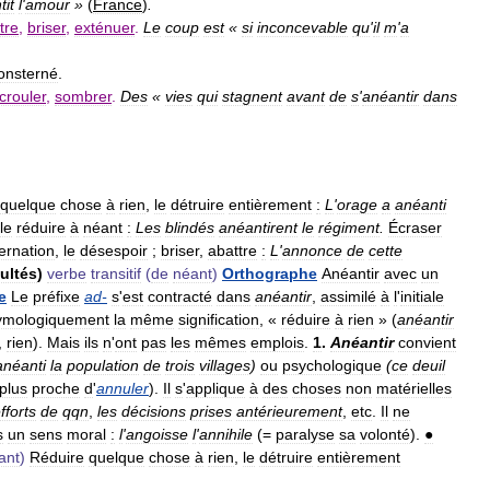
tit
l
'
amour
»
(
France
)
.
tre
,
briser
,
exténuer
.
Le
coup
est
«
si
inconcevable
qu
'
il
m
'
a
onsterné
.
crouler
,
sombrer
.
Des
«
vies
qui
stagnent
avant
de
s
'
anéantir
dans
quelque
chose
à
rien
,
le
détruire
entièrement
:
L
'
orage
a
anéanti
le
réduire
à
néant
:
Les
blindés
anéantirent
le
régiment
.
Écraser
ernation
,
le
désespoir
;
briser
,
abattre
:
L
'
annonce
de
cette
cultés
)
verbe
transitif
(
de
néant
)
Orthographe
Anéantir
avec
un
e
Le
préfixe
ad
-
s
'
est
contracté
dans
anéantir
,
assimilé
à
l
'
initiale
ymologiquement
la
même
signification
, «
réduire
à
rien
» (
anéantir
,
rien
).
Mais
ils
n
'
ont
pas
les
mêmes
emplois
.
1
.
Anéantir
convient
anéanti
la
population
de
trois
villages
)
ou
psychologique
(
ce
deuil
plus
proche
d
'
annuler
).
Il
s
'
applique
à
des
choses
non
matérielles
fforts
de
qqn
,
les
décisions
prises
antérieurement
,
etc
.
Il
ne
s
un
sens
moral
:
l
'
angoisse
l
'
annihile
(=
paralyse
sa
volonté
).
●
ant
)
Réduire
quelque
chose
à
rien
,
le
détruire
entièrement