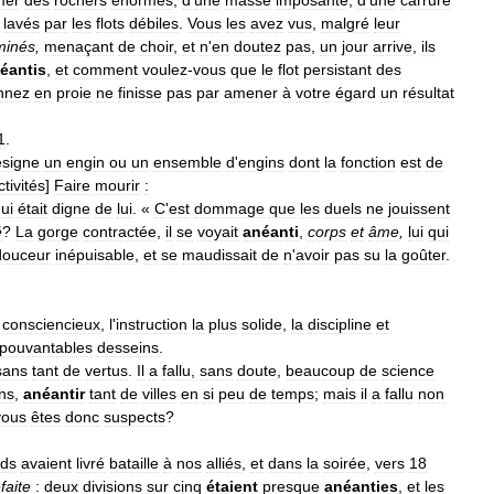
lavés
par
les
flots
débiles
.
Vous
les
avez
vus
,
malgré
leur
minés
,
menaçant
de
choir
,
et
n
'
en
doutez
pas
,
un
jour
arrive
,
ils
éantis
,
et
comment
voulez
-
vous
que
le
flot
persistant
des
nnez
en
proie
ne
finisse
pas
par
amener
à
votre
égard
un
résultat
1
.
ésigne
un
engin
ou
un
ensemble
d
'
engins
dont
la
fonction
est
de
ctivités
]
Faire
mourir
:
ui
était
digne
de
lui
. «
C
'
est
dommage
que
les
duels
ne
jouissent
é
?
La
gorge
contractée
,
il
se
voyait
anéanti
,
corps
et
âme
,
lui
qui
douceur
inépuisable
,
et
se
maudissait
de
n
'
avoir
pas
su
la
goûter
.
consciencieux
,
l
'
instruction
la
plus
solide
,
la
discipline
et
pouvantables
desseins
.
sans
tant
de
vertus
.
Il
a
fallu
,
sans
doute
,
beaucoup
de
science
ns
,
anéantir
tant
de
villes
en
si
peu
de
temps
;
mais
il
a
fallu
non
vous
êtes
donc
suspects
?
nds
avaient
livré
bataille
à
nos
alliés
,
et
dans
la
soirée
,
vers
18
faite
:
deux
divisions
sur
cinq
étaient
presque
anéanties
,
et
les