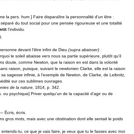
gne
la
pers
.
hum
.]
Faire
disparaître
la
personnalité
d
'
un
être
:
séparé
du
tout
social
pour
une
pensée
rigoureuse
et
une
totalité
ntit
l
'
individu
.
0
.
personne
devant
l
'
être
infini
de
Dieu
(
supra
abaisser
)
:
rquoi
le
soleil
abaisse
vers
nous
sa
partie
supérieure
,
plutôt
qu
'
il
ns
doute
,
comme
Newton
,
que
la
raison
en
est
dans
la
volonté
sans
raison
,
puisque
,
suivant
le
newtonien
Clarke
,
elle
est
la
raison
sa
sagesse
infinie
,
à
l
'
exemple
de
Newton
,
de
Clarke
,
de
Leibnitz
,
édité
sur
ces
sublimes
ouvrages
.
nies
de
la
nature
,
1814
,
p
.
342
.
s
.
ou
psychique
]
Priver
quelqu
'
un
de
la
capacité
d
'
agir
ou
de
—
Écris
,
écris
.
ns
gros
mots
,
mais
avec
une
obstination
dont
elle
sentait
le
poids
,
entends
-
tu
,
ce
que
je
vais
faire
,
je
veux
que
tu
le
fasses
avec
moi