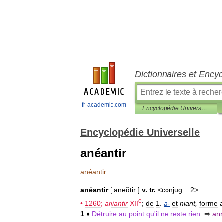
Dictionnaires et Ency
fr-academic.com
Encyclopédie Universelle
Encyclopédie Universelle
anéantir
anéantir
anéantir
[
aneɑ̃tir
]
v
.
tr
.
<
conjug
.
:
2
>
e
•
1260
;
aniantir
XII
;
de
1
.
a
-
et
niant
,
forme
1
♦
Détruire
au
point
qu
'
il
ne
reste
rien
.
⇒
ann