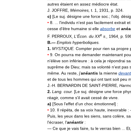
autres
étaient
en
assez
médiocre
état
.
J
.
JOFFRE
,
Mémoires
,
t
.
1
,
1931
,
p
.
324
.
c
)
[
Le
suj
.
désigne
une
force
soc
.;
l
'
obj
.
dési
•
8
. ...
l
'
individu
n
'
est
pas
facilement
extrait
et
cesse
d
'
être
humaine
si
elle
absorbe
et
anéa
e
F
.
PERROUX
,
L
'
Écon
.
du
XX
s
.,
1964
,
p
.
59
B
.—
Emplois
hyperboliques
.
1
.
MYSTIQUE
.
Compter
pour
rien
sa
propre
•
9
.
On
pourra
me
demander
maintenant
pou
n
'
élève
son
inférieure
:
à
cela
je
répondrai
sa
suprême
de
Dieu
;
mais
sa
volonté
n
'
est
pas
même
.
Au
reste
,
j
'
anéantis
la
mienne
devant
et
de
tous
les
hommes
qui
ont
tant
soit
peu
m
J
.-
H
.
BERNARDIN
DE
SAINT
-
PIERRE
,
Harmo
2
.
Lang
.
cour
.
[
Le
suj
.
désigne
une
force
phy
réagir
,
comme
s
'
il
avait
cessé
de
vivre
.
a
)
[
Sous
l
'
effet
d
'
un
choc
émotionnel
]
:
•
10
.
Il
répéta
,
de
sa
voix
haute
,
inexorable
:
Puis
,
les
yeux
dans
les
siens
,
sans
colère
,
sa
l
'
écraser
,
l
'
anéantir
:
—
Ce
que
je
vais
faire
,
tu
le
verras
bien
...
Et