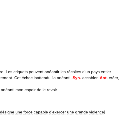
re
.
Les
criquets
peuvent
anéantir
les
récoltes
d
'
un
pays
entier
.
tement
.
Cet
échec
inattendu
l
'
a
anéanti
.
Syn
.
accabler
.
Ant
.
créer
,
anéanti
mon
espoir
de
le
revoir
.
désigne
une
force
capable
d
'
exercer
une
grande
violence
]