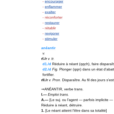
-
encourager
-
enflammer
-
exalter
-
réconforter
-
restaurer
-
rétablir
-
revigorer
-
stimuler
anéantir
v
.
rI
./
r
v
.
tr
.
d1
./
d
Réduire
à
néant
(
qqch
),
faire
disparaît
d2
./
d
Fig
.
Plonger
(
qqn
)
dans
un
état
d
'
abat
fortifier
.
rII
./
r
v
.
Pron
.
Disparaître
.
Au
fil
des
jours
s
'
est
⇒
ANÉANTIR
,
verbe
trans
.
I
.—
Emploi
trans
.
A
.—
[
Le
suj
.
ou
l
'
agent
—
parfois
implicite
—
Réduire
à
néant
,
détruire
.
1
.
[
Le
néant
atteint
l
'
être
dans
sa
totalité
]