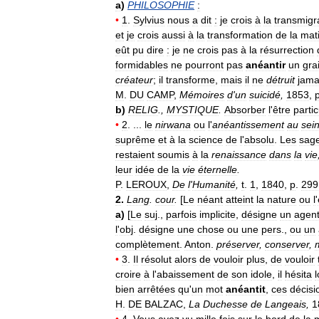
a
)
PHILOSOPHIE
:
•
1
.
Sylvius
nous
a
dit
:
je
crois
à
la
transmigr
et
je
crois
aussi
à
la
transformation
de
la
mat
eût
pu
dire
:
je
ne
crois
pas
à
la
résurrection
formidables
ne
pourront
pas
anéantir
un
gra
créateur
;
il
transforme
,
mais
il
ne
détruit
jama
M
.
DU
CAMP
,
Mémoires
d
'
un
suicidé
,
1853
,
b
)
RELIG
.,
MYSTIQUE
.
Absorber
l
'
être
partic
•
2
. ...
le
nirwana
ou
l
'
anéantissement
au
sei
suprême
et
à
la
science
de
l
'
absolu
.
Les
sag
restaient
soumis
à
la
renaissance
dans
la
vie
leur
idée
de
la
vie
éternelle
.
P
.
LEROUX
,
De
l
'
Humanité
,
t
.
1
,
1840
,
p
.
299
2
.
Lang
.
cour
.
[
Le
néant
atteint
la
nature
ou
l
'
a
)
[
Le
suj
.,
parfois
implicite
,
désigne
un
agen
l
'
obj
.
désigne
une
chose
ou
une
pers
.,
ou
un
complètement
.
Anton
.
préserver
,
conserver
,
•
3
.
Il
résolut
alors
de
vouloir
plus
,
de
vouloir
croire
à
l
'
abaissement
de
son
idole
,
il
hésita
bien
arrêtées
qu
'
un
mot
anéantit
,
ces
décisi
H
.
DE
BALZAC
,
La
Duchesse
de
Langeais
,
1
•
4
.
Vous
avez
vu
mille
fois
sur
le
bord
de
la