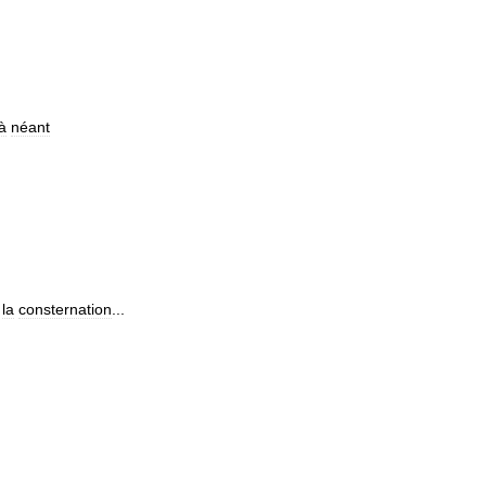
à
néant
la
consternation
...