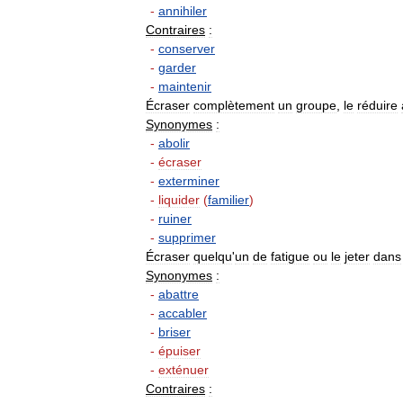
-
annihiler
Contraires
:
-
conserver
-
garder
-
maintenir
Écraser
complètement
un
groupe
,
le
réduire
Synonymes
:
-
abolir
-
écraser
-
exterminer
-
liquider
(
familier
)
-
ruiner
-
supprimer
Écraser
quelqu
'
un
de
fatigue
ou
le
jeter
dans
Synonymes
:
-
abattre
-
accabler
-
briser
-
épuiser
-
exténuer
Contraires
: