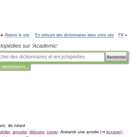
Retenir le site
En utilisant des dictionnaires dans votre site
FR
clopédies sur 'Academic'
Recherche!
interprétations
anc
.
de
néant
ihiler
,
annuler
,
détruire
,
ruiner
.
Anéantir
une
armée
(
⇒
écraser
)
,