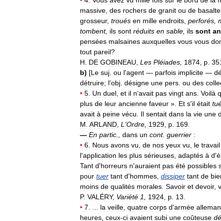
massive
,
des
rochers
de
granit
ou
de
basalte
grosseur
,
troués
en
mille
endroits
,
perforés
,
tombent
,
ils
sont
réduits
en
sable
,
ils
sont
an
pensées
malsaines
auxquelles
vous
vous
do
tout
pareil
?
H
.
DE
GOBINEAU
,
Les
Pléiades
,
1874
,
p
.
35
b
)
[
Le
suj
.
ou
l
'
agent
—
parfois
implicite
—
d
détruire
;
l
'
obj
.
désigne
une
pers
.
ou
des
colle
•
5
.
Un
duel
,
et
il
n
'
avait
pas
vingt
ans
.
Voilà
q
plus
de
leur
ancienne
faveur
».
Et
s
'
il
était
tu
avait
à
peine
vécu
.
Il
sentait
dans
la
vie
une
M
.
ARLAND
,
L
'
Ordre
,
1929
,
p
.
169
.
—
En
partic
.,
dans
un
cont
.
guerrier
:
•
6
.
Nous
avons
vu
,
de
nos
yeux
vu
,
le
travail
l
'
application
les
plus
sérieuses
,
adaptés
à
d
'
é
Tant
d
'
horreurs
n
'
auraient
pas
été
possibles
pour
tuer
tant
d
'
hommes
,
dissiper
tant
de
bie
moins
de
qualités
morales
.
Savoir
et
devoir
,
P
.
VALÉRY
,
Variété
1
,
1924
,
p
.
13
.
•
7
. ...
la
veille
,
quatre
corps
d
'
armée
allema
heures
,
ceux
-
ci
avaient
subi
une
coûteuse
dé