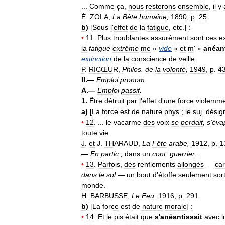
...
Comme
ça
,
nous
resterons
ensemble
,
il
y
É
.
ZOLA
,
La
Bête
humaine
,
1890
,
p
.
25
.
b
)
[
Sous
l
'
effet
de
la
fatigue
,
etc
.]
:
•
11
.
Plus
troublantes
assurément
sont
ces
e
la
fatigue
extrême
me
«
vide
»
et
m
' «
anéant
extinction
de
la
conscience
de
veille
.
P
.
RICŒUR
,
Philos
.
de
la
volonté
,
1949
,
p
.
4
II
.—
Emploi
pronom
.
A
.—
Emploi
passif
.
1
.
Être
détruit
par
l
'
effet
d
'
une
force
violemm
a
)
[
La
force
est
de
nature
phys
.;
le
suj
.
désig
•
12
. ...
le
vacarme
des
voix
se
perdait
,
s
'
éva
toute
vie
.
J
.
et
J
.
THARAUD
,
La
Fête
arabe
,
1912
,
p
.
1
—
En
partic
.,
dans
un
cont
.
guerrier
:
•
13
.
Parfois
,
des
renflements
allongés
—
car
dans
le
sol
—
un
bout
d
'
étoffe
seulement
sor
monde
.
H
.
BARBUSSE
,
Le
Feu
,
1916
,
p
.
291
.
b
)
[
La
force
est
de
nature
morale
]
:
•
14
.
Et
le
pis
était
que
s
'
anéantissait
avec
l