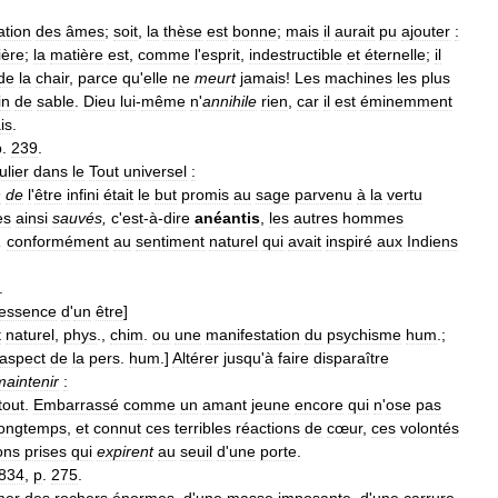
ation
des
âmes
;
soit
,
la
thèse
est
bonne
;
mais
il
aurait
pu
ajouter
:
ière
;
la
matière
est
,
comme
l
'
esprit
,
indestructible
et
éternelle
;
il
de
la
chair
,
parce
qu
'
elle
ne
meurt
jamais
!
Les
machines
les
plus
in
de
sable
.
Dieu
lui
-
même
n
'
annihile
rien
,
car
il
est
éminemment
is
.
p
.
239
.
ulier
dans
le
Tout
universel
:
n
de
l
'
être
infini
était
le
but
promis
au
sage
parvenu
à
la
vertu
es
ainsi
sauvés
,
c
'
est
-
à
-
dire
anéantis
,
les
autres
hommes
,
conformément
au
sentiment
naturel
qui
avait
inspiré
aux
Indiens
.
essence
d
'
un
être
]
t
naturel
,
phys
.,
chim
.
ou
une
manifestation
du
psychisme
hum
.;
aspect
de
la
pers
.
hum
.]
Altérer
jusqu
'
à
faire
disparaître
maintenir
:
tout
.
Embarrassé
comme
un
amant
jeune
encore
qui
n
'
ose
pas
longtemps
,
et
connut
ces
terribles
réactions
de
cœur
,
ces
volontés
ons
prises
qui
expirent
au
seuil
d
'
une
porte
.
834
,
p
.
275
.
mer
des
rochers
énormes
,
d
'
une
masse
imposante
,
d
'
une
carrure