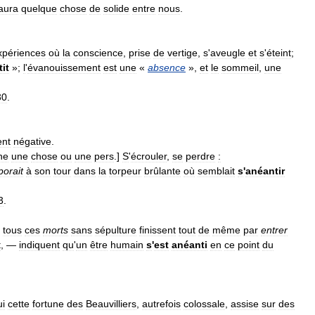
aura
quelque
chose
de
solide
entre
nous
.
xpériences
où
la
conscience
,
prise
de
vertige
,
s
'
aveugle
et
s
'
éteint
;
it
»;
l
'
évanouissement
est
une
«
absence
»,
et
le
sommeil
,
une
30
.
ent
négative
.
ne
une
chose
ou
une
pers
.]
S
'
écrouler
,
se
perdre
:
porait
à
son
tour
dans
la
torpeur
brûlante
où
semblait
s
'
anéantir
3
.
tous
ces
morts
sans
sépulture
finissent
tout
de
même
par
entrer
t
, —
indiquent
qu
'
un
être
humain
s
'
est
anéanti
en
ce
point
du
ui
cette
fortune
des
Beauvilliers
,
autrefois
colossale
,
assise
sur
des