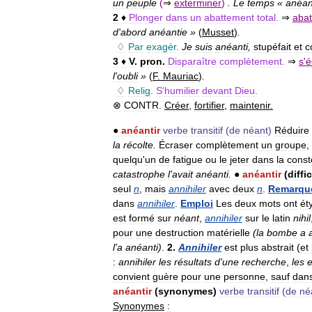
un
peuple
(
⇒
exterminer
)
.
Le
temps
«
anéan
2
♦
Plonger
dans
un
abattement
total
.
⇒
abat
d
'
abord
anéantie
»
(
Musset
)
.
♢
Par
exagér
.
Je
suis
anéanti
,
stupéfait
et
c
3
♦
V
.
pron
.
Disparaître
complètement
.
⇒
s
'
é
l
'
oubli
»
(
F
.
Mauriac
)
.
♢
Relig
.
S
'
humilier
devant
Dieu
.
⊗
CONTR
.
Créer
,
fortifier
,
maintenir
.
●
anéantir
verbe
transitif
(
de
néant
)
Réduire
la
récolte
.
Écraser
complètement
un
groupe
,
quelqu
'
un
de
fatigue
ou
le
jeter
dans
la
const
catastrophe
l
'
avait
anéanti
.
●
anéantir
(
diffi
seul
n
,
mais
annihiler
avec
deux
n
.
Remarqu
dans
annihiler
.
Emploi
Les
deux
mots
ont
ét
est
formé
sur
néant
,
annihiler
sur
le
latin
nihil
pour
une
destruction
matérielle
(
la
bombe
a
l
'
a
anéanti
)
.
2
.
Annihiler
est
plus
abstrait
(
et
:
annihiler
les
résultats
d
'
une
recherche
,
les
e
convient
guère
pour
une
personne
,
sauf
dan
anéantir
(
synonymes
)
verbe
transitif
(
de
né
Synonymes
: